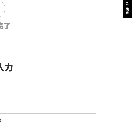
検索
完了
入力
）