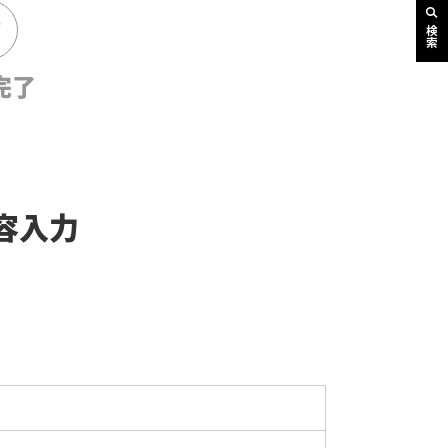
検索
完了
容入力