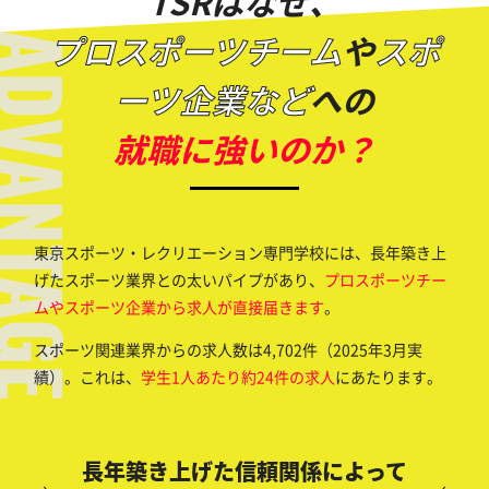
TSRはなぜ、
プロスポーツチーム
や
スポ
DVANTAGE
ーツ企業など
への
就職に強いのか？
東京スポーツ・レクリエーション専門学校には、長年築き上
げたスポーツ業界との太いパイプがあり、
プロスポーツチー
ムやスポーツ企業から求人が直接届きます
。
スポーツ関連業界からの求人数は4,702件（2025年3月実
績）。これは、
学生1人あたり約24件の求人
にあたります。
長年築き上げた信頼関係によって