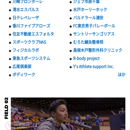
川崎フロンターレ
ジェフ市原千葉
清水エスパルス
水戸ホーリーホック
日テレベレーザ
バルドラール浦安
香川ファイブアローズ
FC東京男子バレーボール
住友不動産エスフォルタ
サントリーサンゴリアス
スポーツクラブNAS
むろた鍼灸整骨院
フィジカルラボ
高根木戸整形外科クリニック
東急スポーツシステム
R-body project
広尾倶楽部
Y’s Athlete support Inc.
ボディワーク
ほか