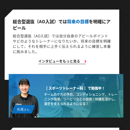
総合型選抜（AO入試）では
将来の目標
を明確にア
ピール
総合型選抜（AO入試）では自分自身のアピールポイント
やどのようなトレーナーになりたいか、将来の目標を明確
にして、それを相手に上手く伝えられるように練習し本番
に挑みました。
インタビューをもっと見る
［ スポーツトレーナー科 ］で
勉強中！
チームのケガの予防、コンディショニング、トレー
ニング指導、リハビリなどの技術・知識を活かし、
選手を支えられるようになる！
矢尾
さん