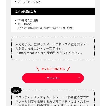
メールアドレス など
③その他情報⼊⼒
TSRを選んだ理由
⾃⼰PR など
※それぞれ最低200文字以上500文字未満でご入力ください
入力完了後、登録したメールアドレスに登録完了メー
ルが届いたらエントリー完了です。
（info@tsr.ac.jp）から受信許可をしてください。
エントリーはこちら
エントリー
注意
アスレティックメディカルトレーナー科希望の方でW
スクール制度を希望する方は東京メディカル・スポー
ツ専門学校にも総合型選抜(AO入試)エントリーをして