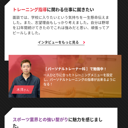
トレーニング指導
に関わる
仕事に就きたい
面談では、学校に入りたいという気持ちを一生懸命伝えま
した。また、志望理由もしっかり考えました。自分は野球
を12年間続けてきたのでこれは強みだと思い、頑張ってア
ピールしました。
インタビューをもっと見る
［ パーソナルトレーナー科 ］で
勉強中！
一人ひとりに合ったトレーニングメニューを設定
し、パーソナルトレーニングの指導が出来るように
なる！
木澤
さん
スポーツ業界との強い繋がり
に
魅力を感じまし
た。