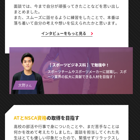
面談では、今まで自分が頑張ってきたことなどを思い出し
まとめました。
また、スムーズに話せるように練習をしたことで、本番は
落ち着いて自分の考えや想いを伝えられたかと思います。
インタビューをもっと見る
［ スポーツビジネス科 ］で
勉強中！
スポーツチームやスポーツメーカーに就職し、スポ
ーツ業界の拡大に貢献できる人材を目指す！
大野
さん
ATとNSCA資格
の
取得を目指す
高校の部活や行事で身についたことや、まだ苦手なことは
何かを改めて考えたりしました。面談を担当してくれた先
生はとても優しい印象だったので、緊張せずリラックスし