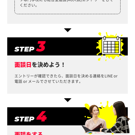
ください。
3
STEP
面談日
を決めよう！
エントリーが確認できたら、面談日を決める連絡を
LINE or
電話 or メールでさせていただきます。
4
STEP
面談をする