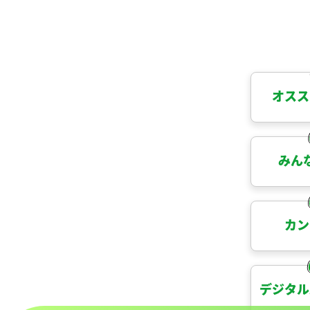
オスス
みん
カン
デジタル