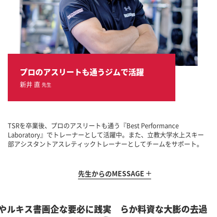
プロのアスリートも通うジムで活躍
新井 直
先生
TSRを卒業後、プロのアスリートも通う『Best Performance
Laboratory』でトレーナーとして活躍中。また、立教大学水上スキー
部アシスタントアスレティックトレーナーとしてチームをサポート。
先生からの
MESSAGE
要な企画書スキルや
過去の膨大な資料から