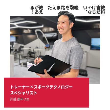
！
教
え
が
あ
る
経験を踏まえた
、
教
科
書
だ
け
じ
ゃ
な
い
トレーナー×スポーツテクノロジー
スペシャリスト
川越 康平
先生