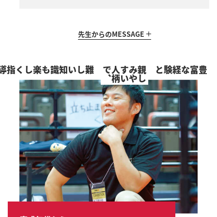
先生からの
MESSAGE
知識も楽しく指導
、
親
し
み
や
す
い
人
柄
で
豊富な経験と