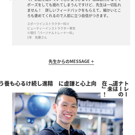
ポーズをしても揺れてしまうんですけど、先生は一切乱れ
ません！ 詳しいフィードバックをもらえて、細かいとこ
ろも褒めてくれるので人前に立つ自信がつきます。
スポーツインストラクター科※
ビューティーインストラクター専攻
※現行「パーソナルトレーナー科」
1年 佐藤さん
先生からの
MESSAGE
続ける心も養う
向上心と謙虚に
！
ト
レ
ー
ナ
ー
の
道
は
「
未
在
」