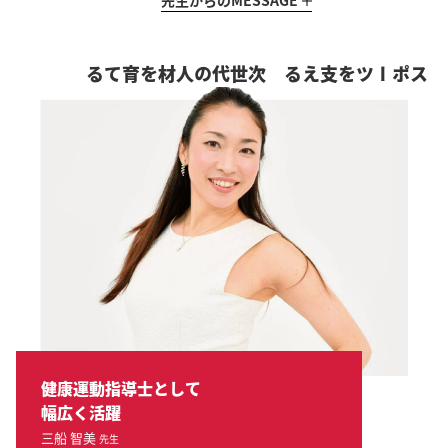
先生からの
MESSAGE
次世代の人材を育てる
スポーツを支える
健康運動指導士として
幅広く活躍
三船 智美
先生