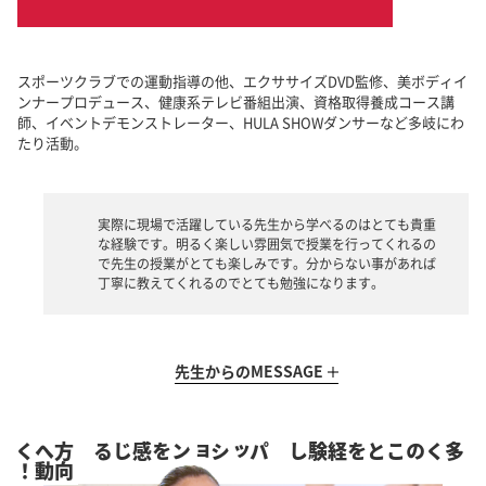
スポーツクラブでの運動指導の他、エクササイズDVD監修、美ボディイ
ンナープロデュース、健康系テレビ番組出演、資格取得養成コース講
師、イベントデモンストレーター、HULA SHOWダンサーなど多岐にわ
たり活動。
実際に現場で活躍している先生から学べるのはとても貴重
な経験です。明るく楽しい雰囲気で授業を行ってくれるの
で先生の授業がとても楽しみです。分からない事があれば
丁寧に教えてくれるのでとても勉強になります。
先生からの
MESSAGE
！
方
向
へ
動
く
パッションを感じる
多くのことを経験し