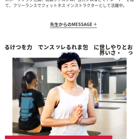
て、フリーランスでフィットネス インストラクターとして活躍中。
先生からの
MESSAGE
力をつける
包まれるレッスンで
に
お
っ
とり
・
や
さ
し
い
世
界