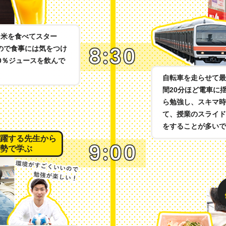
白米を食べてスター
8:30
ので食事には気をつけ
0％ジュースを飲んで
自転車を走らせて最
間20分ほど電車に
ら勉強し、スキマ時
て、授業のスライド
をすることが多いで
躍する先生から
9:00
勢で学ぶ