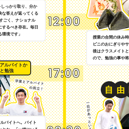
をしっかり取り、分か
快な答えが返ってくる
12:00
がすごく、ナショナル
にするべき存在。毎日
る環境です」
授業の合間の休み時
ビニのおにぎりやサ
後はクラスメイトと
ので、勉強の事や将
アルバイトか
17:00
と勉強
アルバイトへ。バイト