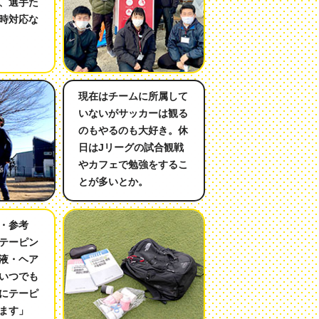
、選手た
時対応な
現在はチームに所属して
いないがサッカーは観る
のもやるのも大好き。休
日はJリーグの試合観戦
やカフェで勉強をするこ
とが多いとか。
・参考
テーピン
液・ヘア
いつでも
にテーピ
ます」