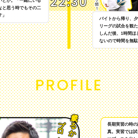
22:30
いとか。「一緒にいる
なと思う時でもその二
す」
バイトから帰り、夕
リーグの試合を観た
しんだ後、1時間ほ
ないので時間を無駄
PROFILE
長期実習の時の
真。実習では試