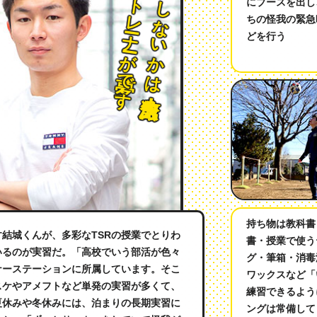
成長するかしないかは
プロトレーナーが
にブースを出し
ちの怪我の緊急
どを行う
夢
です
自分次第！
持ち物は教科書
結城くんが、多彩なTSRの授業でとりわ
書・授業で使う
いるのが実習だ。「高校でいう部活が色々
グ・筆箱・消毒
ナーステーションに所属しています。そこ
ワックスなど「
スケやアメフトなど単発の実習が多くて、
練習できるよう
夏休みや冬休みには、泊まりの長期実習に
ングは常備して