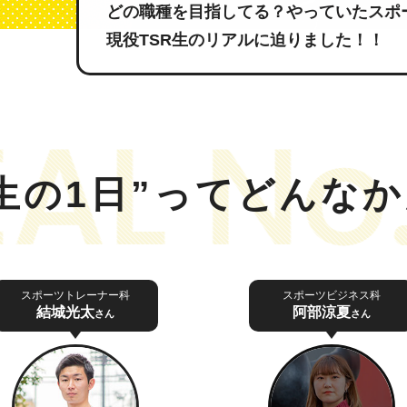
どの職種を目指してる？やっていたスポ
現役TSR生のリアルに迫りました！！
生の1日”って
どんなか
スポーツトレーナー科
スポーツビジネス科
結城光太
阿部涼夏
さん
さん